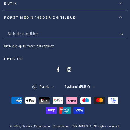
BUTIK
FØRST MED NYHEDER OG TILBUD
Skriv
din
Skriv dig op til vores nyhedsbrev
e-
mail
FØLG OS
her
Facebook
Instagram
Sprog
Land
Dansk
Tyskland (EUR €)
Betalingsmetoder
© 2026,
Grade A Copenhagen
. Copenhagen. CVR 44480271. All rights reserved.