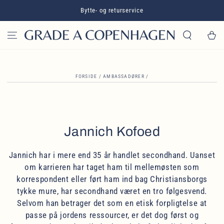
GÅ TIL INDHOLD
Bytte- og returservice
Kurv
FORSIDE
/
AMBASSADØRER
/
Jannich Kofoed
Jannich har i mere end 35 år handlet secondhand. Uanset
om karrieren har taget ham til mellemøsten som
korrespondent eller ført ham ind bag Christiansborgs
tykke mure, har secondhand været en tro følgesvend.
Selvom han betrager det som en etisk forpligtelse at
passe på jordens ressourcer, er det dog først og