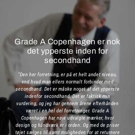
Grade A Copenhagen er nok
det ypperste inden for
secondhand
"Den her forretning, er på et helt andet niveau,
end hvad man ellers normalt forbinder med
secondhand. Det er måske noget af det ypperste
indenfor secondhand. Det er faktisk min
vurdering, og jeg har gennem årene efterhånden
været i en hel del forretninger. Grade A
Copenhagen har nøje udvalgte mærker, hvor
design og håndværk er i orden. Og med de priser
tøjet sælges til samt muligheden for at returnere