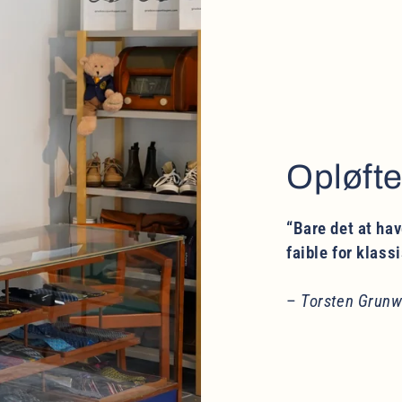
Opløft
“Bare det at hav
faible for klass
–
Torsten Grunw