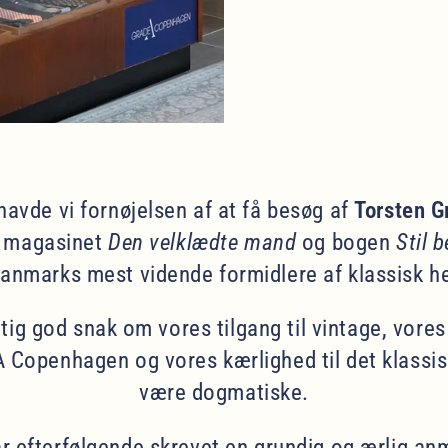
 havde vi fornøjelsen af at få besøg af
Torsten G
 magasinet
Den velklædte mand
og bogen
Stil b
anmarks mest vidende formidlere af klassisk he
igtig god snak om vores tilgang til vintage, vore
 Copenhagen og vores kærlighed til det klassis
være dogmatiske.
r efterfølgende skrevet en grundig og ærlig an