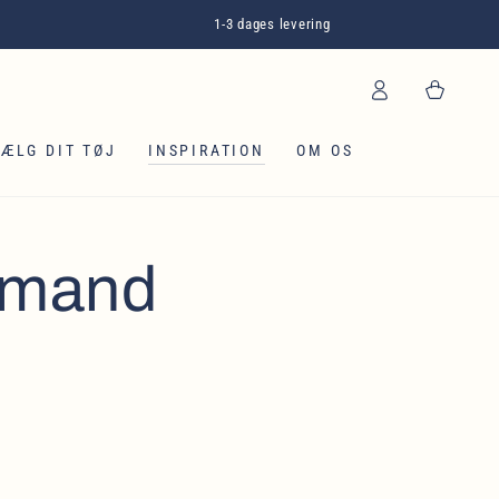
1-3 dages levering
Log
Kurv
ind
SÆLG DIT TØJ
INSPIRATION
OM OS
e mand