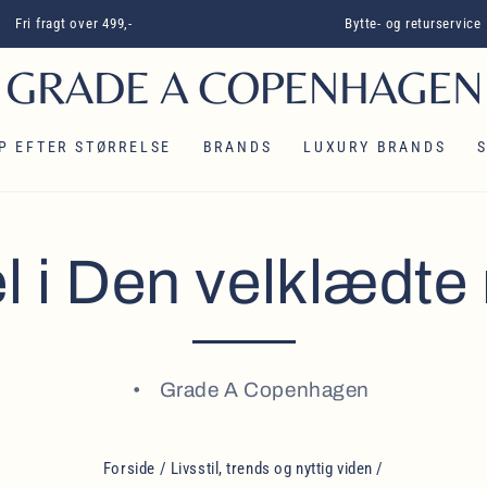
Fri fragt over 499,-
Bytte- og returservice
P EFTER STØRRELSE
BRANDS
LUXURY BRANDS
el i Den velklædt
Grade A Copenhagen
Forside
/
Livsstil, trends og nyttig viden
/