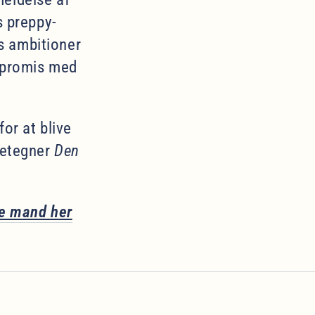
s preppy-
es ambitioner
ompromis med
or at blive
detegner
Den
te mand her