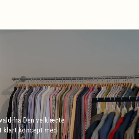
wald fra Den velklædte
et klart koncept med