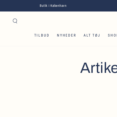
GÅ TIL INDHOLD
Butik i København
TILBUD
NYHEDER
ALT TØJ
SHO
Artik