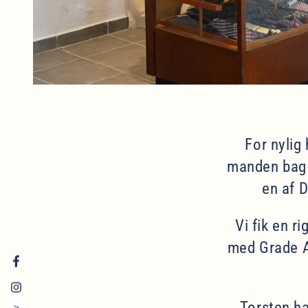
For nylig
manden bag
en af D
Vi fik en r
med Grade A
Facebook
Instagram
Torsten ha