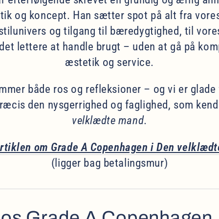
tik og koncept. Han sætter spot på alt fra vore
stilunivers og tilgang til bæredygtighed, til vor
det lettere at handle brugt – uden at gå på k
æstetik og service.
ummer både ros og refleksioner – og vi er glade f
ræcis den nysgerrighed og faglighed, som ken
velklædte mand
.
rtiklen om Grade A Copenhagen i Den velklæd
(ligger bag betalingsmur)
 hos Grade A Copenhagen