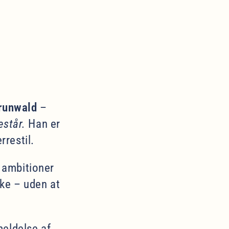
runwald
–
estår.
Han er
rrestil.
s ambitioner
ke – uden at
meldelse af