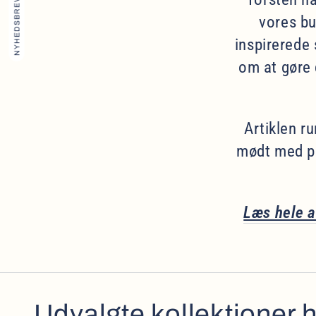
NYHEDSBREV
vores bu
inspirerede 
om at gøre 
Artiklen r
mødt med p
Læs hele a
Udvalgte kollektioner