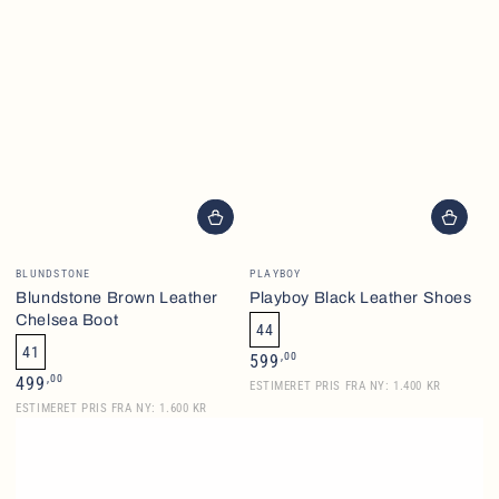
Brand
Brand
BLUNDSTONE
PLAYBOY
Blundstone Brown Leather
Playboy Black Leather Shoes
Chelsea Boot
44
41
Normalpris
,00
599
Normalpris
,00
499
ESTIMERET PRIS FRA NY: 1.400 KR
ESTIMERET PRIS FRA NY: 1.600 KR