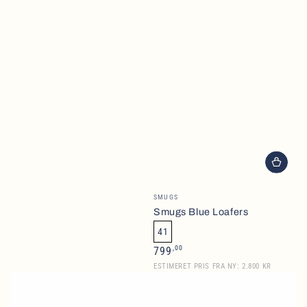
Brand
SMUGS
Smugs Blue Loafers
41
Normalpris
,00
799
ESTIMERET PRIS FRA NY: 2.800 KR