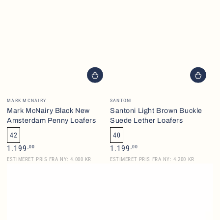
Brand
Brand
MARK MCNAIRY
SANTONI
Mark McNairy Black New
Santoni Light Brown Buckle
Amsterdam Penny Loafers
Suede Lether Loafers
42
40
Normalpris
Normalpris
,00
,00
1.199
1.199
ESTIMERET PRIS FRA NY: 4.000 KR
ESTIMERET PRIS FRA NY: 4.200 KR