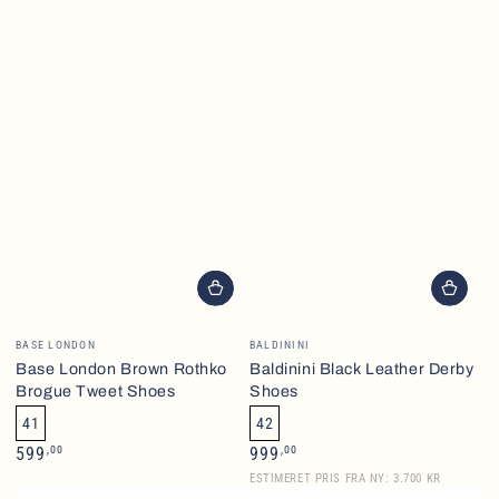
Brand
Brand
BASE LONDON
BALDININI
Base London Brown Rothko
Baldinini Black Leather Derby
Brogue Tweet Shoes
Shoes
41
42
Normalpris
Normalpris
,00
,00
599
999
ESTIMERET PRIS FRA NY: 3.700 KR