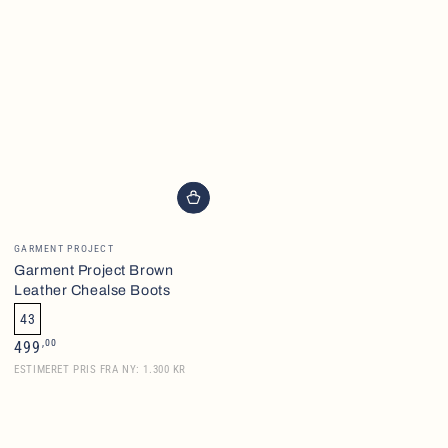
Brand
GARMENT PROJECT
Garment Project Brown
Leather Chealse Boots
43
Normalpris
,00
499
ESTIMERET PRIS FRA NY: 1.300 KR