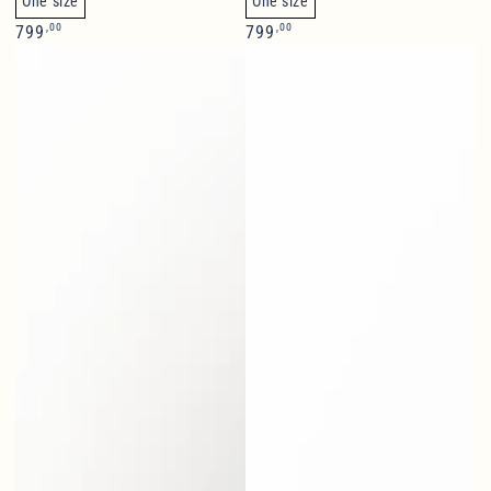
One size
One size
Normalpris
Normalpris
,00
,00
799
799