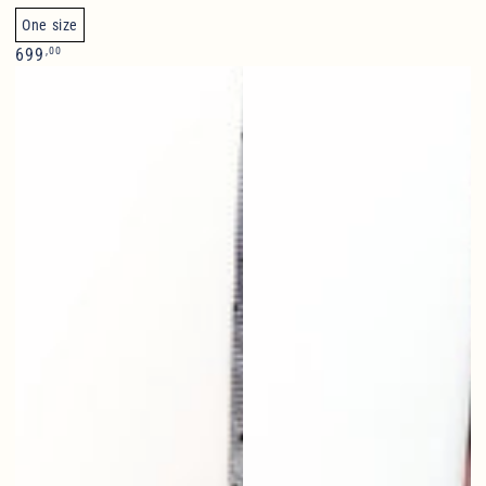
One size
Normalpris
,00
699