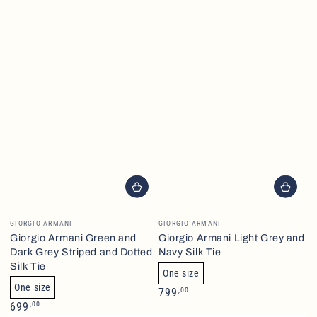
Brand
Brand
GIORGIO ARMANI
GIORGIO ARMANI
Giorgio Armani Green and
Giorgio Armani Light Grey and
Dark Grey Striped and Dotted
Navy Silk Tie
Silk Tie
One size
One size
Normalpris
,00
799
Normalpris
,00
699