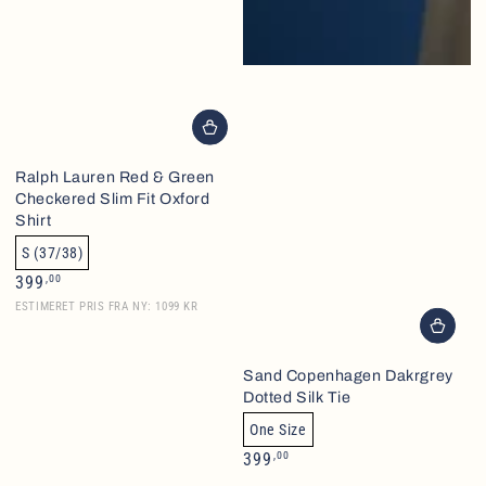
Ralph Lauren Red & Green
Checkered Slim Fit Oxford
Shirt
S (37/38)
Normalpris
,00
399
ESTIMERET PRIS FRA NY: 1099 KR
Sand Copenhagen Dakrgrey
Dotted Silk Tie
One Size
Normalpris
,00
399