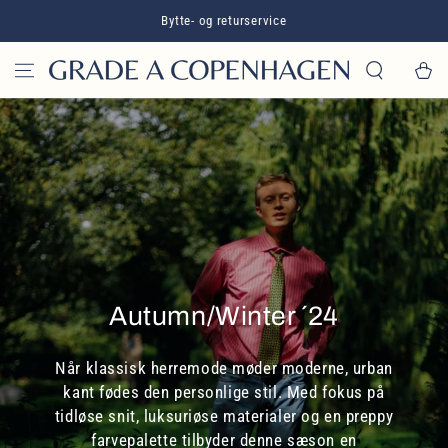
GÅ TIL INDHOLD
Bytte- og returservice
Kurv
Autumn/Winter ´24
Når klassisk herremode møder moderne, urban
kant fødes den personlige stil. Med fokus på
tidløse snit, luksuriøse materialer og en preppy
farvepalette tilbyder denne sæson en