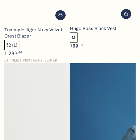
Hugo Boss Black Vest
Tommy Hilfiger Navy Velvet
Crest Blazer
M
52 (L)
Normalpris
,00
799
Normalpris
,00
1.299
ESTIMERET PRIS FRA NY: 3500 KR