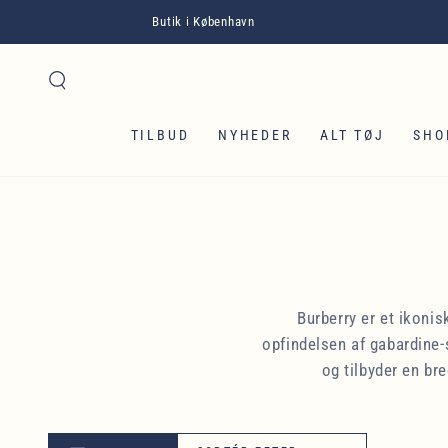
GÅ TIL INDHOLD
Butik i København
TILBUD
NYHEDER
ALT TØJ
SHO
Burberry er et ikoni
opfindelsen af gabardine-
og tilbyder en bre