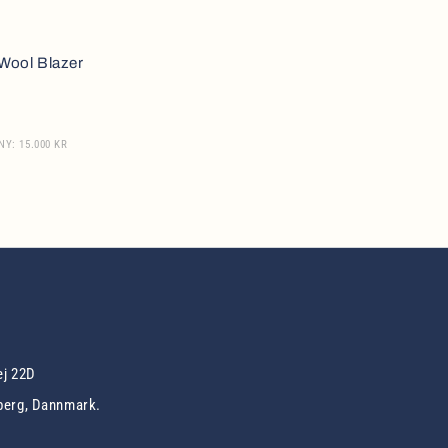
Wool Blazer
NY: 15.000 KR
ej 22D
berg, Dannmark.