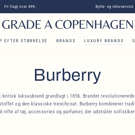
Fri fragt over 499,-
Bytte- og returservice
P EFTER STØRRELSE
BRANDS
LUXURY BRANDS
Kollektion:
Burberry
sk britisk luksusbrand grundlagt i 1856. Brandet revolutionere
stoffet og den klassiske trenchcoat. Burberry kombinerer tra
d vifte af tøj, accessories og parfumer, der udstråler sofistikere