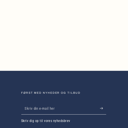
FØRST MED NYHEDER OG TILBUD
Skriv
din
Skriv dig op til vores nyhedsbrev
e-