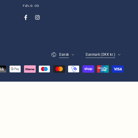
mail
FØLG OS
her
Facebook
Instagram
Sprog
Land
Dansk
Danmark (DKK kr.)