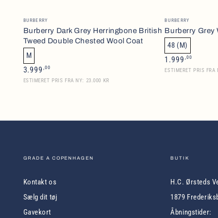
Burberry
Burberry
Brand
Brand
BURBERRY
BURBERRY
Dark
Grey
Burberry Dark Grey Herringbone British
Burberry Grey 
Tweed Double Chested Wool Coat
Grey
Wool
48 (M)
M
Herringbone
Blazer
Normalpris
,00
1.999
Normalpris
,00
3.999
British
ESTIMERET PRIS FRA 
ESTIMERET PRIS FRA NY: 23.000 KR
Tweed
Double
Chested
Wool
Coat
GRADE A COPENHAGEN
BUTIK
Kontakt os
H.C. Ørsteds V
Sælg dit tøj
1879 Frederiks
Gavekort
Åbningstider: