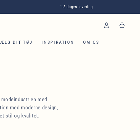
1-3 dages levering
Log
Kurv
ind
SÆLG DIT TØJ
INSPIRATION
OM OS
de modeindustrien med
dition med moderne design,
t stil og kvalitet.