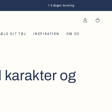
1-3 dages levering
Log
Kurv
ind
SÆLG DIT TØJ
INSPIRATION
OM OS
 karakter og