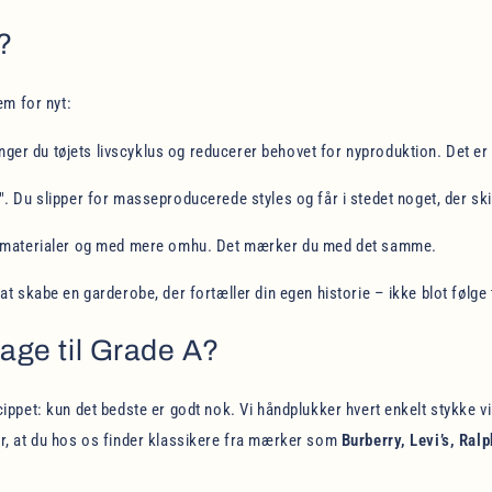
?
em for nyt:
ænger du tøjets livscyklus og reducerer behovet for nyproduktion. Det er
d". Du slipper for masseproducerede styles og får i stedet noget, der skil
dre materialer og med mere omhu. Det mærker du med det samme.
 at skabe en garderobe, der fortæller din egen historie – ikke blot følge
age til Grade A?
ppet: kun det bedste er godt nok. Vi håndplukker hvert enkelt stykke vin
r, at du hos os finder klassikere fra mærker som
Burberry, Levi’s, Ral