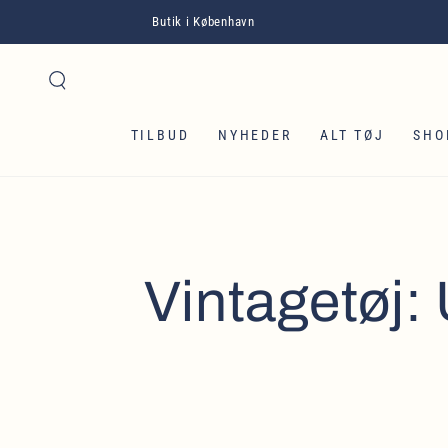
GÅ TIL INDHOLD
Butik i København
TILBUD
NYHEDER
ALT TØJ
SHO
Vintagetøj: