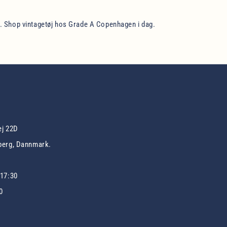
. Shop vintagetøj hos Grade A Copenhagen i dag.
ej 22D
berg, Dannmark.
-17:30
0