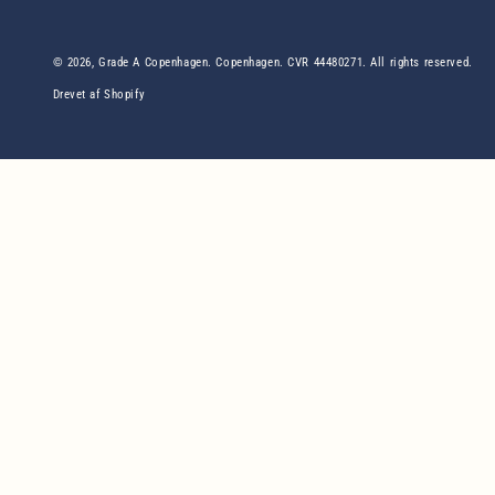
© 2026,
Grade A Copenhagen
. Copenhagen. CVR 44480271. All rights reserved.
Drevet af Shopify