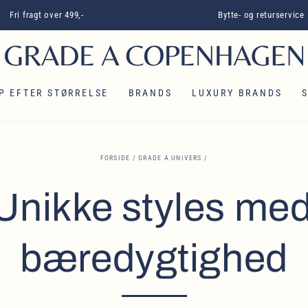
Fri fragt over 499,-
Bytte- og returservice
P EFTER STØRRELSE
BRANDS
LUXURY BRANDS
FORSIDE
/
GRADE A UNIVERS
/
 Unikke styles med
bæredygtighed