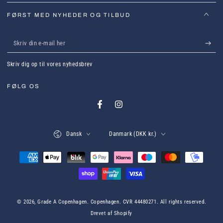
FØRST MED NYHEDER OG TILBUD
Skriv
din
Skriv dig op til vores nyhedsbrev
e-
mail
FØLG OS
her
Facebook
Instagram
Sprog
Land
Dansk
Danmark (DKK kr.)
Betalingsmetoder
© 2026,
Grade A Copenhagen
. Copenhagen. CVR 44480271. All rights reserved.
Drevet af Shopify