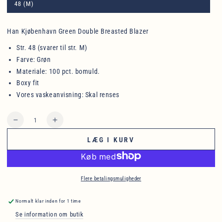
48 (M)
Translation
missing:
da.products.product.variant_sold_out_or_unavailable
Han Kjøbenhavn Green Double Breasted Blazer
Str. 48 (svarer til str. M)
Farve: Grøn
Materiale: 100 pct. bomuld.
Boxy fit
Vores vaskeanvisning: Skal renses
Antal
LÆG I KURV
Flere betalingsmuligheder
Normalt klar inden for 1 time
Se information om butik